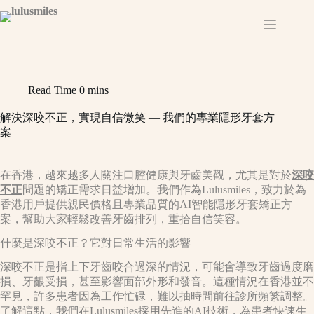
Skip
to
content
Read Time
0 mins
解決深咬不正，實現自信微笑 — 我們的專業隱形牙套方
案
在香港，越來越多人關注口腔健康與牙齒美觀，尤其是對於
深咬
不正
問題的矯正需求日益增加。我們作為Lulusmiles，致力於為
香港用戶提供親民價格且專業品質的AI智能隱形牙套矯正方
案，幫助大家輕鬆改善牙齒排列，重拾自信笑容。
什麼是深咬不正？它對日常生活的影響
深咬不正是指上下牙齒咬合過深的情況，可能會導致牙齒過度磨
損、牙齦受損，甚至影響面部外形和發音。這種情況在香港並不
罕見，許多患者因為工作忙碌，難以抽時間前往診所頻繁調整。
了解這點，我們在Lulusmiles採用先進的AI技術，為患者快速生