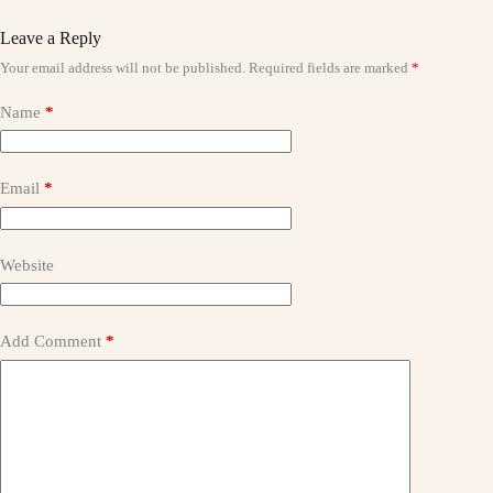
Leave a Reply
Your email address will not be published.
Required fields are marked
*
A
l
t
Name
*
e
r
n
a
Email
*
t
i
v
Website
e
:
Add Comment
*