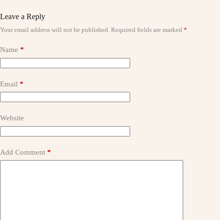
Leave a Reply
Your email address will not be published.
Required fields are marked
*
A
l
t
Name
*
e
r
n
a
Email
*
t
i
v
Website
e
:
Add Comment
*