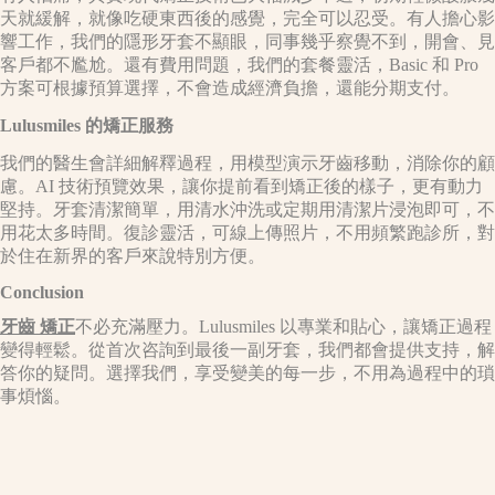
天就緩解，就像吃硬東西後的感覺，完全可以忍受。有人擔心影
響工作，我們的隱形牙套不顯眼，同事幾乎察覺不到，開會、見
客戶都不尷尬。還有費用問題，我們的套餐靈活，Basic 和 Pro
方案可根據預算選擇，不會造成經濟負擔，還能分期支付。​
Lulusmiles
的矯正服務​
我們的醫生會詳細解釋過程，用模型演示牙齒移動，消除你的顧
慮。AI 技術預覽效果，讓你提前看到矯正後的樣子，更有動力
堅持。牙套清潔簡單，用清水沖洗或定期用清潔片浸泡即可，不
用花太多時間。復診靈活，可線上傳照片，不用頻繁跑診所，對
於住在新界的客戶來說特別方便。​
Conclusion
牙齒 矯正
不必充滿壓力。Lulusmiles 以專業和貼心，讓矯正過程
變得輕鬆。從首次咨詢到最後一副牙套，我們都會提供支持，解
答你的疑問。選擇我們，享受變美的每一步，不用為過程中的瑣
事煩惱。