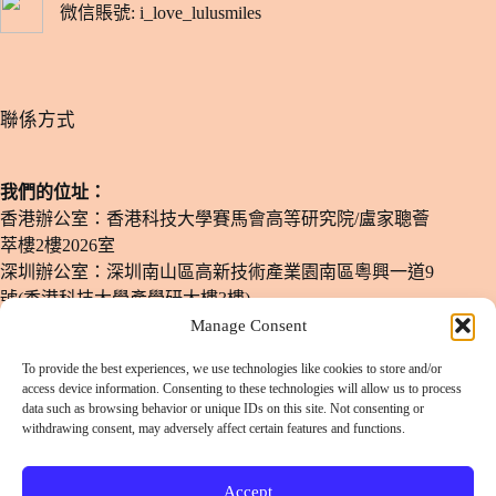
微信賬號: i_love_lulusmiles
​聯係方式
我們的位址：
香港辦公室：香港科技大學賽馬會高等研究院/盧家聰薈
萃樓2樓2026室
深圳辦公室：深圳南山區高新技術產業園南區粵興一道9
號(香港科技大學產學研大樓3樓)
Manage Consent
電子郵箱：
info@lulusmiles.com
To provide the best experiences, we use technologies like cookies to store and/or
電話號碼：
+852-51780619
access device information. Consenting to these technologies will allow us to process
data such as browsing behavior or unique IDs on this site. Not consenting or
​辦公時間：
週一至週六：11 am - 8 pm
withdrawing consent, may adversely affect certain features and functions.
（僅限預約）
Accept