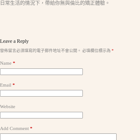
日常生活的情況下，帶給你無與倫比的矯正體驗。
Leave a Reply
A
發佈留言必須填寫的電子郵件地址不會公開。
必填欄位標示為
*
l
t
Name
*
e
r
n
a
Email
*
t
i
v
e
Website
:
Add Comment
*