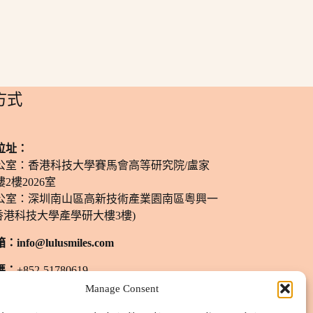
方式
位址：
公室：香港科技大學賽馬會高等研究院/盧家
2樓2026室
公室：深圳南山區高新技術產業園南區粵興一
香港科技大學產學研大樓3樓)
箱：
info@lulusmiles.com
碼：
+852-51780619
Manage Consent
間：
週一至週六：11 am - 8 pm