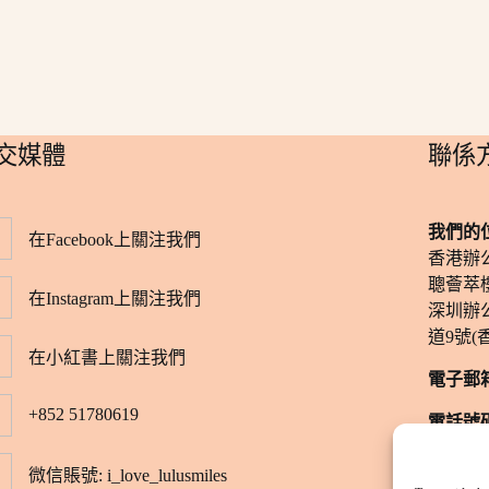
社交媒體
​聯係
我們的
在Facebook上關注我們
香港辦
聰薈萃樓
在Instagram上關注我們
深圳辦
道9號(
在小紅書上關注我們
電子郵
+852 51780619
電話號
​辦公時
微信賬號: i_love_lulusmiles