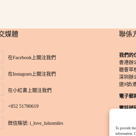
社交媒體
​聯係
我們的
在Facebook上關注我們
香港辦
聰薈萃樓
在Instagram上關注我們
深圳辦
道9號(
在小紅書上關注我們
電子郵
+852 51780619
電話號
​辦公時
微信賬號: i_love_lulusmiles
（僅限
To provide the
information. C