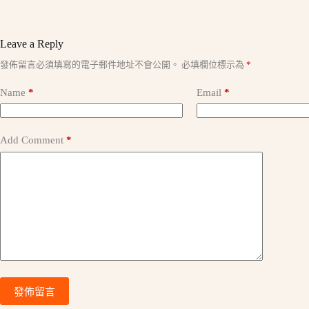
Leave a Reply
A
發佈留言必須填寫的電子郵件地址不會公開。
必填欄位標示為
*
l
t
Name
*
Email
*
e
r
n
a
Add Comment
*
t
i
v
e
:
發佈留言