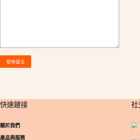
i
v
e
:
發佈留言
​快速鏈接
​
關於我們
產品與服務