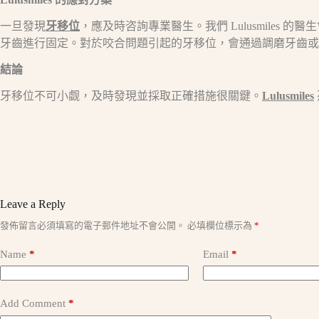
一旦發現
牙移位
，應及時咨詢專業醫生。我們 Lulusmil
牙齒進行固定。對於咬合問題引起的牙移位，會通過調磨牙齒或
結論​
牙移位不可小觑，及時發現並採取正確措施很關鍵。
Lulusmiles
Leave a Reply
A
發佈留言必須填寫的電子郵件地址不會公開。
必填欄位標示為
*
l
t
Name
*
Email
*
e
r
n
a
Add Comment
*
t