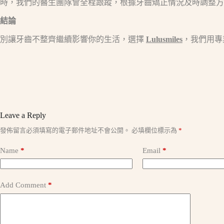
時，我們的醫生團隊會全程跟蹤，根據牙齒矯正情況及時調整方
結論​
別讓牙齒不整齊繼續影響你的生活，選擇
Lulusmiles
，我們用專
Leave a Reply
A
發佈留言必須填寫的電子郵件地址不會公開。
必填欄位標示為
*
l
t
Name
*
Email
*
e
r
n
a
Add Comment
*
t
i
v
e