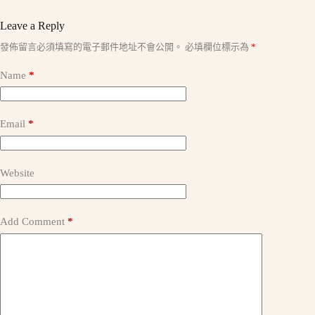
Leave a Reply
A
發佈留言必須填寫的電子郵件地址不會公開。
必填欄位標示為
*
l
t
Name
*
e
r
n
a
Email
*
t
i
v
e
Website
:
Add Comment
*