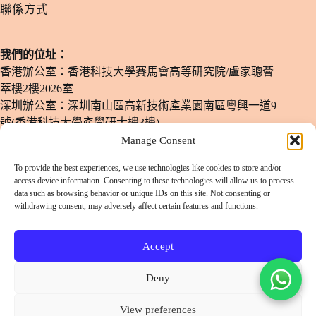
​聯係方式
我們的位址：
香港辦公室：香港科技大學賽馬會高等研究院/盧家聰薈
萃樓2樓2026室
深圳辦公室：深圳南山區高新技術產業園南區粵興一道9
號(香港科技大學產學研大樓3樓)
Manage Consent
電子郵箱：
info@lulusmiles.com
To provide the best experiences, we use technologies like cookies to store and/or
電話號碼：
+852-51780619
access device information. Consenting to these technologies will allow us to process
data such as browsing behavior or unique IDs on this site. Not consenting or
​辦公時間：
週一至週六：11 am - 8 pm
withdrawing consent, may adversely affect certain features and functions.
（僅限預約）
Accept
掃碼或長按添加客服微信
Deny
View preferences