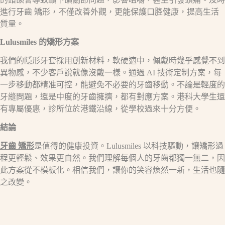
進行牙齒 矯形，不僅改善外觀，更能保護口腔健康，提高生活
質量。​
Lulusmiles
的矯形方案​
我們的隱形牙套採用創新材料，軟硬適中，佩戴時幾乎感覺不到
異物感，不少客戶說就像沒戴一樣。通過 AI 技術定制方案，每
一步移動都精准可控，能避免不必要的牙齒移動。不論是輕度的
牙縫問題，還是中度的牙齒擁擠，都有對應方案。港科大學生還
有專屬優惠，診所位於港鐵沿線，從學校過來十分方便。​
結論​
牙齒 矯形
是值得的健康投資。Lulusmiles 以科技驅動，讓矯形過
程更輕鬆、效果更自然。我們理解每個人的牙齒都獨一無二，因
此方案從不模板化。相信我們，讓你的笑容煥然一新，生活也隨
之改變。