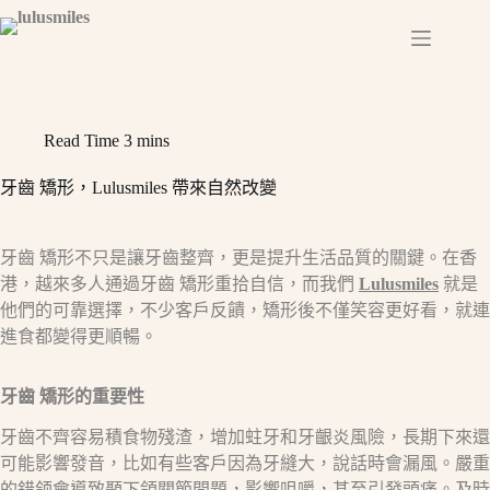
Skip
to
content
Read Time
3 mins
牙齒 矯形，Lulusmiles 帶來自然改變​
牙齒 矯形不只是讓牙齒整齊，更是提升生活品質的關鍵。在香
港，越來多人通過牙齒 矯形重拾自信，而我們
Lulusmiles
就是
他們的可靠選擇，不少客戶反饋，矯形後不僅笑容更好看，就連
進食都變得更順暢。​
牙齒 矯形的重要性​
牙齒不齊容易積食物殘渣，增加蛀牙和牙齦炎風險，長期下來還
可能影響發音，比如有些客戶因為牙縫大，說話時會漏風。嚴重
的錯颌會導致顳下頜關節問題，影響咀嚼，甚至引發頭痛。及時