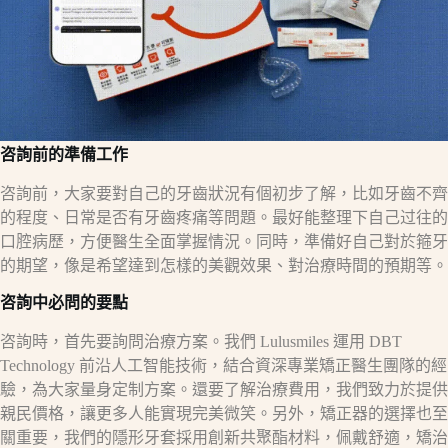
咨詢前的準備工作​
咨詢前，大家要對自己的牙齒狀況有個初步了解，比如牙齒不齊
的程度、日常是否有牙齒疼痛等問題。最好能整理下自己过往的
口腔病歷，方便醫生全面掌握情況。同時，準備好自己對於箍牙
的期望，像是希望達到怎樣的美觀效果、對治療時間的預期等。​
咨詢中必問的要點​
咨詢時，首先要詢問治療方案。我們 Lulusmiles 運用 DBT
Technology 前沿人工智能技術，結合資深專業矯正醫生團隊的經
驗，為大家量身定制方案。還要了解治療費用，我們致力於提供
親民價格，讓更多人能實現完美微笑。另外，矯正器的選擇也至
關重要，我們的隱形牙套採用創新共聚酯材料，佩戴舒適，矯治