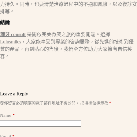
力持久。同時，也要清楚治療過程中的不適和風險，以及復診安
排等。​
結論
箍牙 consult
是開啟完美微笑之旅的重要開端。選擇
Lulusmiles，大家能享受到專業的咨詢服務，從先進的技術到優
質的產品，再到貼心的售後，我們全方位助力大家擁有自信笑
容。
Leave a Reply
A
發佈留言必須填寫的電子郵件地址不會公開。
必填欄位標示為
*
l
t
Name
*
e
r
n
a
Email
*