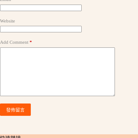
t
i
v
e
Website
:
Add Comment
*
發佈留言