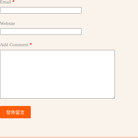
a
Email
*
t
i
v
e
Website
:
Add Comment
*
發佈留言