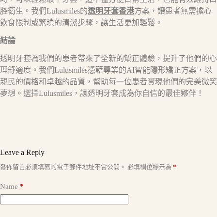
腔衛生。我們Lulusmiles的
透明牙套香港
方案，讓患者無需擔心
飲食限制或繁瑣的清潔步驟，讓生活更加輕鬆。
結論
透明牙套為我們的患者帶來了全新的矯正體驗，提升了他們的心
理舒適度。我們Lulusmiles憑藉專業的AI智能隱形矯正方案，以
親民的價格和卓越的品質，幫助每一位患者實現他們的完美微笑
夢想。選擇Lulusmiles，讓透明牙套成為你自信的最佳夥伴！
Leave a Reply
A
發佈留言必須填寫的電子郵件地址不會公開。
必填欄位標示為
*
l
t
Name
*
e
r
n