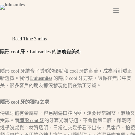
Skip
to
content
Read Time
3 mins
隱形 cool 牙，Lulusmiles 的無痕變美術​
隱形 cool 牙結合了隱形的優點和 cool 牙的潮流，成為香港矯正
新選擇。我們
Lulusmiles
的隱形 cool 牙方案，讓你在無形中變
美，很多客戶的朋友都沒發現他們在矯正牙齒。​
隱形
cool
牙的獨特之處​
傳統牙箍有金屬絲，容易刮傷口腔內壁，還要經常調整，麻煩又
受罪。而
隱形 cool 牙
的牙套光滑舒適，不會傷到口腔，佩戴時
幾乎沒感覺。材質透明，日常社交幾乎看不出來，見客戶、拍視
頻都自信，不用擔心被人議論。可隨時取下，清潔牙齒方便，能