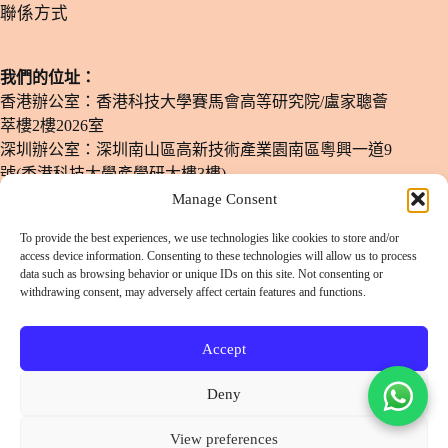
​聯係方式
我們的位址：
香港辦公室：香港科技大學賽馬會高等研究院/盧家聰薈
萃樓2樓2026室
深圳辦公室：深圳南山區高新技術產業園南區粵興一道9
號(香港科技大學產學研大樓3樓)
Manage Consent
電子郵箱：
info@lulusmiles.com
To provide the best experiences, we use technologies like cookies to store and/or
電話號碼：
+852-51780619
access device information. Consenting to these technologies will allow us to process
data such as browsing behavior or unique IDs on this site. Not consenting or
​辦公時間：
週一至週六：11 am - 8 pm
withdrawing consent, may adversely affect certain features and functions.
（僅限預約）
Accept
掃碼或長按添加客服微信
Deny
View preferences