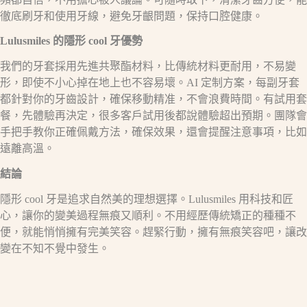
徹底刷牙和使用牙線，避免牙齦問題，保持口腔健康。​
Lulusmiles
的隱形
cool
牙優勢​
我們的牙套採用先進共聚酯材料，比傳統材料更耐用，不易變
形，即使不小心掉在地上也不容易壞。AI 定制方案，每副牙套
都針對你的牙齒設計，確保移動精准，不會浪費時間。有試用套
餐，先體驗再決定，很多客戶試用後都說體驗超出預期。團隊會
手把手教你正確佩戴方法，確保效果，還會提醒注意事項，比如
遠離高溫。​
結論​
隱形 cool 牙是追求自然美的理想選擇。Lulusmiles 用科技和匠
心，讓你的變美過程無痕又順利。不用經歷傳統矯正的種種不
便，就能悄悄擁有完美笑容。趕緊行動，擁有無痕笑容吧，讓改
變在不知不覺中發生。