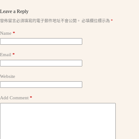
Leave a Reply
A
發佈留言必須填寫的電子郵件地址不會公開。
必填欄位標示為
*
l
t
Name
*
e
r
n
a
Email
*
t
i
v
e
Website
:
Add Comment
*