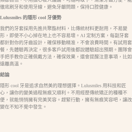
徹底刷牙和使用牙線，避免牙齦問題，保持口腔健康。​
Lulusmiles
的隱形
cool
牙優勢​
我們的牙套採用先進共聚酯材料，比傳統材料更耐用，不易變
形，即使不小心掉在地上也不容易壞。AI 定制方案，每副牙套
都針對你的牙齒設計，確保移動精准，不會浪費時間。有試用套
餐，先體驗再決定，很多客戶試用後都說體驗超出預期。團隊會
手把手教你正確佩戴方法，確保效果，還會提醒注意事項，比如
遠離高溫。​
結論​
隱形 cool 牙是追求自然美的理想選擇。Lulusmiles 用科技和匠
心，讓你的變美過程無痕又順利。不用經歷傳統矯正的種種不
便，就能悄悄擁有完美笑容。趕緊行動，擁有無痕笑容吧，讓改
變在不知不覺中發生。