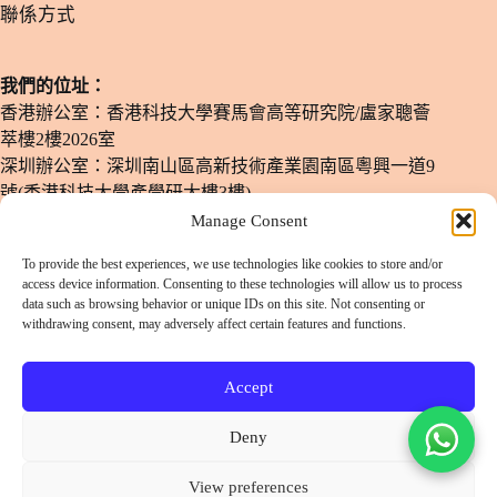
​聯係方式
我們的位址：
香港辦公室：香港科技大學賽馬會高等研究院/盧家聰薈
萃樓2樓2026室
深圳辦公室：深圳南山區高新技術產業園南區粵興一道9
號(香港科技大學產學研大樓3樓)
Manage Consent
電子郵箱：
info@lulusmiles.com
To provide the best experiences, we use technologies like cookies to store and/or
電話號碼：
+852-51780619
access device information. Consenting to these technologies will allow us to process
data such as browsing behavior or unique IDs on this site. Not consenting or
​辦公時間：
週一至週六：11 am - 8 pm
withdrawing consent, may adversely affect certain features and functions.
（僅限預約）
Accept
掃碼或長按添加客服微信
Deny
View preferences