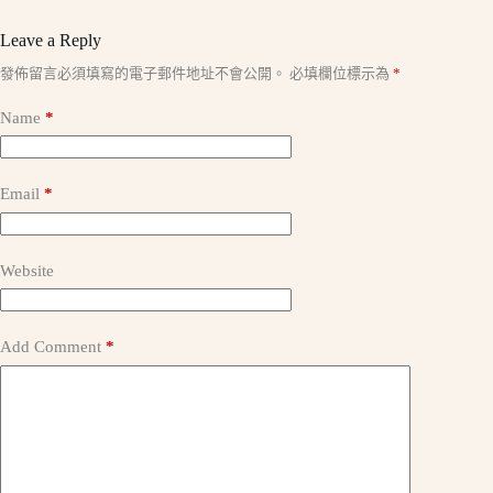
Leave a Reply
A
發佈留言必須填寫的電子郵件地址不會公開。
必填欄位標示為
*
l
t
Name
*
e
r
n
a
Email
*
t
i
v
e
Website
:
Add Comment
*