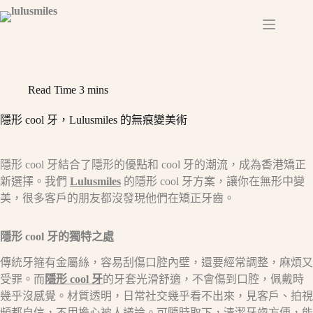
Skip
to
content
Read Time
3 mins
隱形 cool 牙，Lulusmiles 的無痕變美術​
隱形 cool 牙結合了隱形的優點和 cool 牙的潮流，成為香港矯正
新選擇。我們
Lulusmiles
的隱形 cool 牙方案，讓你在無形中變
美，很多客戶的朋友都沒發現他們在矯正牙齒。​
隱形
cool
牙的獨特之處​
傳統牙箍有金屬絲，容易刮傷口腔內壁，還要經常調整，麻煩又
受罪。而
隱形 cool 牙
的牙套光滑舒適，不會傷到口腔，佩戴時
幾乎沒感覺。材質透明，日常社交幾乎看不出來，見客戶、拍視
頻都自信，不用擔心被人議論。可隨時取下，清潔牙齒方便，能