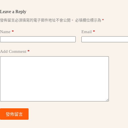
Leave a Reply
A
發佈留言必須填寫的電子郵件地址不會公開。
必填欄位標示為
*
l
t
Name
*
Email
*
e
r
n
a
Add Comment
*
t
i
v
e
:
發佈留言