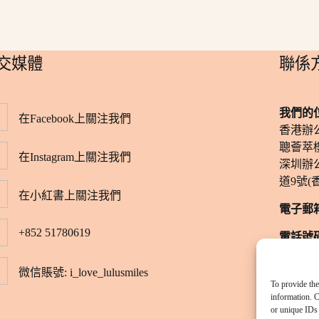
社交媒體
​聯係
我們的
在Facebook上關注我們
香港辦
聰薈萃樓
在Instagram上關注我們
深圳辦
道9號(
在小紅書上關注我們
電子郵
+852 51780619
電話號
​辦公時
微信賬號: i_love_lulusmiles
（僅限
To provide the
information. C
掃碼或
or unique IDs 