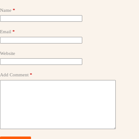
l
t
Name
*
e
r
n
a
Email
*
t
i
v
e
Website
:
Add Comment
*