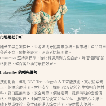
市場現狀分析
隨著美學意識提升，香港透明牙箍需求激增。但市場上產品質量
參差不齊，價格差距大，消費者選擇困難。
Lulusmiles 堅持高標準，從材料選用到方案設計，每個環節都嚴
格把控，確保客戶獲得最佳效果。
Lulusmiles 的領先優勢
技術創新：運用 DBT Technology® 人工智能技術，實現精準矯
正，縮短治療時間。材料安全：採用 FDA 認證的生物相容性材
料，對口腔無刺激，安全可靠。價格透明：提供清晰的套餐價
格，無隱藏收費，比同類產品便宜 20%-30%。服務貼心：線上
線下雙重復診，為忙碌的港人節省時間，提供最大便利。