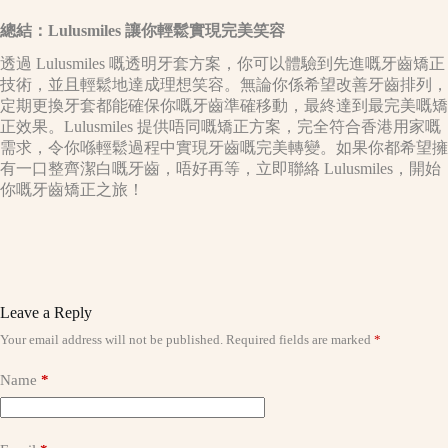
總結：Lulusmiles 讓你輕鬆實現完美笑容
透過 Lulusmiles 嘅透明牙套方案，你可以體驗到先進嘅牙齒矯正
技術，並且輕鬆地達成理想笑容。無論你係希望改善牙齒排列，
定期更換牙套都能確保你嘅牙齒準確移動，最終達到最完美嘅矯
正效果。Lulusmiles 提供唔同嘅矯正方案，完全符合香港用家嘅
需求，令你喺輕鬆過程中實現牙齒嘅完美轉變。如果你都希望擁
有一口整齊潔白嘅牙齒，唔好再等，立即聯絡 Lulusmiles，開始
你嘅牙齒矯正之旅！
Leave a Reply
Your email address will not be published.
Required fields are marked
*
A
l
t
Name
*
e
r
n