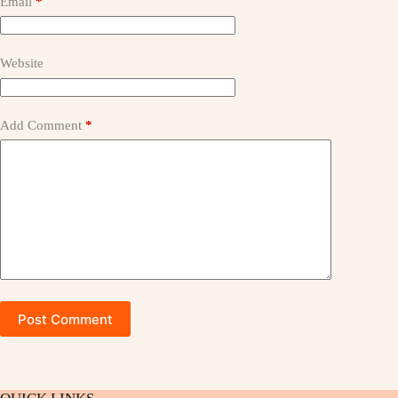
a
Email
*
t
i
v
Website
e
:
Add Comment
*
Post Comment