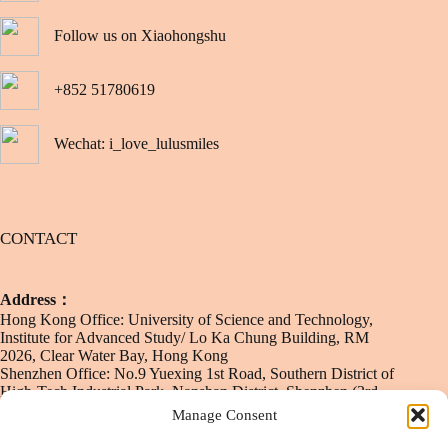
Follow us on Xiaohongshu
+852 51780619
Wechat: i_love_lulusmiles
CONTACT
Address：
Hong Kong Office: University of Science and Technology,
Institute for Advanced Study/ Lo Ka Chung Building, RM
2026, Clear Water Bay, Hong Kong
Shenzhen Office: No.9 Yuexing 1st Road, Southern District of
High-Tech Industrial Park, Nanshan District, Shenzhen (3rd
Floor, HKUST Industry-University-Research Building)
Manage Consent
Email
：
info@lulusmiles.com