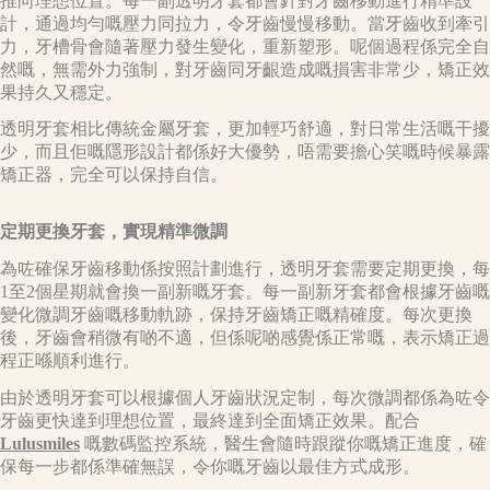
推向理想位置。每一副透明牙套都會針對牙齒移動進行精準設
計，通過均勻嘅壓力同拉力，令牙齒慢慢移動。當牙齒收到牽引
力，牙槽骨會隨著壓力發生變化，重新塑形。呢個過程係完全自
然嘅，無需外力強制，對牙齒同牙齦造成嘅損害非常少，矯正效
果持久又穩定。
透明牙套相比傳統金屬牙套，更加輕巧舒適，對日常生活嘅干擾
少，而且佢嘅隱形設計都係好大優勢，唔需要擔心笑嘅時候暴露
矯正器，完全可以保持自信。
定期更換牙套，實現精準微調
為咗確保牙齒移動係按照計劃進行，透明牙套需要定期更換，每
1至2個星期就會換一副新嘅牙套。每一副新牙套都會根據牙齒嘅
變化微調牙齒嘅移動軌跡，保持牙齒矯正嘅精確度。每次更換
後，牙齒會稍微有啲不適，但係呢啲感覺係正常嘅，表示矯正過
程正喺順利進行。
由於透明牙套可以根據個人牙齒狀況定制，每次微調都係為咗令
牙齒更快達到理想位置，最終達到全面矯正效果。配合
Lulusmiles
嘅數碼監控系統，醫生會隨時跟蹤你嘅矯正進度，確
保每一步都係準確無誤，令你嘅牙齒以最佳方式成形。