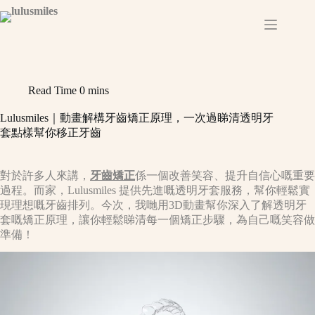
Skip
to
content
Read Time
0 mins
Lulusmiles｜動畫解構牙齒矯正原理，一次過睇清透明牙
套點樣幫你移正牙齒
對於許多人來講，
牙齒矯正
係一個改善笑容、提升自信心嘅重要
過程。而家，Lulusmiles 提供先進嘅透明牙套服務，幫你輕鬆實
現理想嘅牙齒排列。今次，我哋用3D動畫幫你深入了解透明牙
套嘅矯正原理，讓你輕鬆睇清每一個矯正步驟，為自己嘅笑容做
準備！