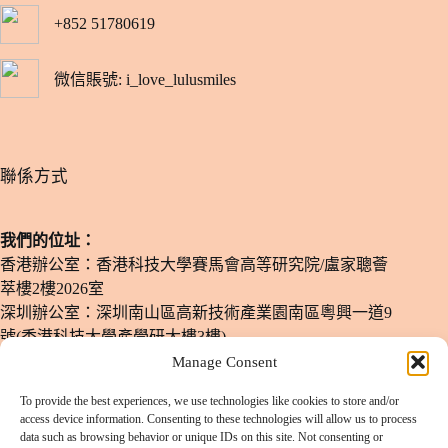
+852 51780619
微信賬號: i_love_lulusmiles
​聯係方式
我們的位址：
香港辦公室：香港科技大學賽馬會高等研究院/盧家聰薈
萃樓2樓2026室
深圳辦公室：深圳南山區高新技術產業園南區粵興一道9
號(香港科技大學產學研大樓3樓)
Manage Consent
電子郵箱：
info@lulusmiles.com
To provide the best experiences, we use technologies like cookies to store and/or
電話號碼：
+852-51780619
access device information. Consenting to these technologies will allow us to process
data such as browsing behavior or unique IDs on this site. Not consenting or