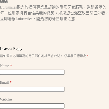
總結
Lulusmiles致力於提供專業且舒適的隱形牙套服務，幫助香港的
每一位用家擁有自信美麗的微笑。如果您也渴望改善牙齒外觀，
立即聯繫Lulusmiles，開始您的牙齒矯正之旅！
Leave a Reply
A
發佈留言必須填寫的電子郵件地址不會公開。
必填欄位標示為
*
l
t
Name
*
e
r
n
a
Email
*
t
i
v
e
Website
: