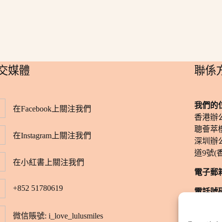
社交媒體
​聯係
我們的
在Facebook上關注我們
香港辦
聰薈萃樓
在Instagram上關注我們
深圳辦
道9號(
在小紅書上關注我們
電子郵
+852 51780619
電話號
​辦公時
微信賬號: i_love_lulusmiles