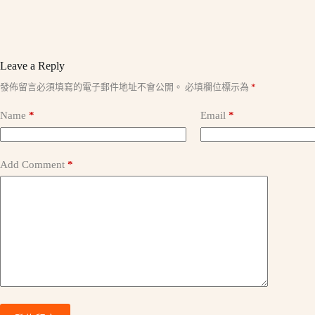
Leave a Reply
A
發佈留言必須填寫的電子郵件地址不會公開。
必填欄位標示為
*
l
t
Name
*
Email
*
e
r
n
a
Add Comment
*
t
i
v
e
: