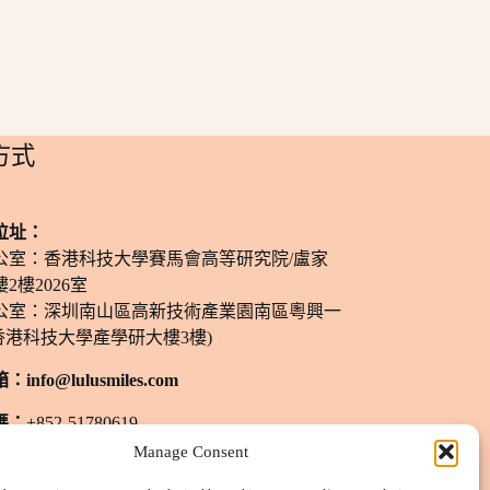
方式
位址：
公室：香港科技大學賽馬會高等研究院/盧家
2樓2026室
公室：深圳南山區高新技術產業園南區粵興一
香港科技大學產學研大樓3樓)
箱：
info@lulusmiles.com
碼：
+852-51780619
Manage Consent
間：
週一至週六：11 am - 8 pm