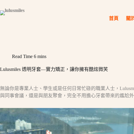
Skip
to
content
首頁
關
Read Time
6 mins
Lulusmiles 透明牙套—實力矯正，讓你擁有酷炫微笑
無論你是專業人士、學生或是任何日常忙碌的職業人士，Lulusmi
與同事會議，還是與朋友聚會，完全不用擔心牙套帶來的尷尬外