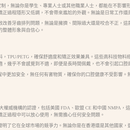
港用戶量身定制，無論你是學生、專業人士或其他職業人士，都能在不
你的牙齒矯正過程隱形又低調，不會帶來尷尬的外觀。無論是日常工
。它能有效改善牙齒排列問題，無論是擁擠、間隙過大還是咬合不正
升你的整體形象與自信心。
療級物料，TPU/PETG，確保舒適度和矯正效果兼具。這些高科
戴更加舒適，幾乎不會感覺到不適，即便是長時間佩戴，也不會引起口
味著它在使用過程中更加安全，無任何有害物質，確保你的口腔健康不受
構的認證，包括美國 FDA、歐盟 CE 和中國 NMPA，這些國
讓你在矯正過程中可以放心使用，無需擔心任何安全問題。
靠性，也證明了它在全球市場的競爭力。無論你是在香港還是其他國家，選擇