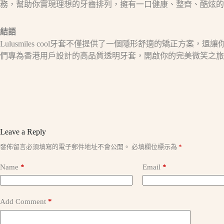
務，幫助你實現理想的牙齒排列，擁有一口健康、整齊、酷炫的
結語
Lulusmiles cool牙套不僅提供了一個隱形舒適的矯正方案
們專為香港用戶設計的高品質透明牙套，開啟你的完美微笑之旅
Leave a Reply
A
發佈留言必須填寫的電子郵件地址不會公開。
必填欄位標示為
*
l
t
Name
*
Email
*
e
r
n
a
Add Comment
*
t
i