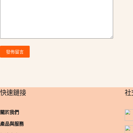
v
e
:
發佈留言
​快速鏈接
​
關於我們
產品與服務