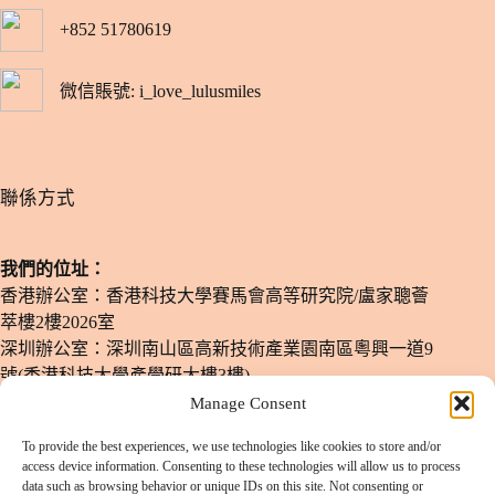
+852 51780619
微信賬號: i_love_lulusmiles
​聯係方式
我們的位址：
香港辦公室：香港科技大學賽馬會高等研究院/盧家聰薈
萃樓2樓2026室
深圳辦公室：深圳南山區高新技術產業園南區粵興一道9
號(香港科技大學產學研大樓3樓)
Manage Consent
電子郵箱：
info@lulusmiles.com
To provide the best experiences, we use technologies like cookies to store and/or
電話號碼：
+852-51780619
access device information. Consenting to these technologies will allow us to process
data such as browsing behavior or unique IDs on this site. Not consenting or