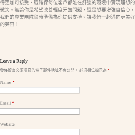
得更加可接受，還確保每位客戶都能在舒適的環境中實現理想的
微笑。無論你是希望改善輕度牙齒問題，還是想要增強自信心，
我們的專業團隊隨時準備為你提供支持。讓我們一起邁向更美好
的笑容！
Leave a Reply
A
發佈留言必須填寫的電子郵件地址不會公開。
必填欄位標示為
*
l
t
Name
*
e
r
n
a
Email
*
t
i
v
e
Website
: